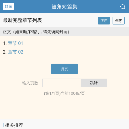
笛角短篇集
封面
最新完整章节列表
正序
倒序
正文（如果顺序错乱，请先访问封面）
章节 01
章节 02
尾页
输入页数
(第
1
/
1
页)当前
100
条/页
相关推荐