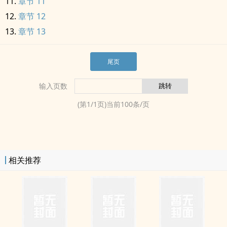
章节 11
章节 12
章节 13
尾页
输入页数
(第
1
/
1
页)当前
100
条/页
相关推荐